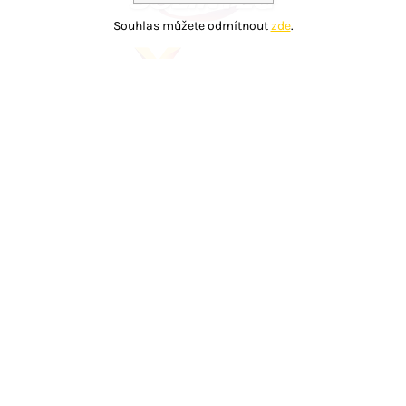
Souhlas můžete odmítnout
zde
.
Copyright © TECHart s.r.o. 2025
Realizace:
BestSite s.r.o.
|
Design:
Studio SCHNEIDER