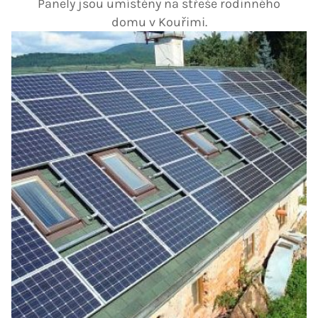
Panely jsou umístěny na střeše rodinného
domu v Kouřimi.