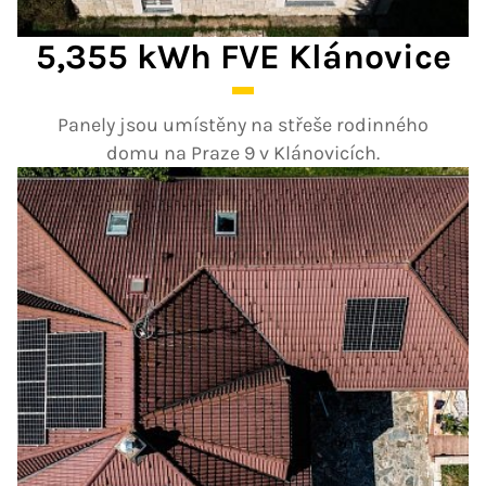
5,355 kWh FVE Klánovice
Panely jsou umístěny na střeše rodinného
domu na Praze 9 v Klánovicích.