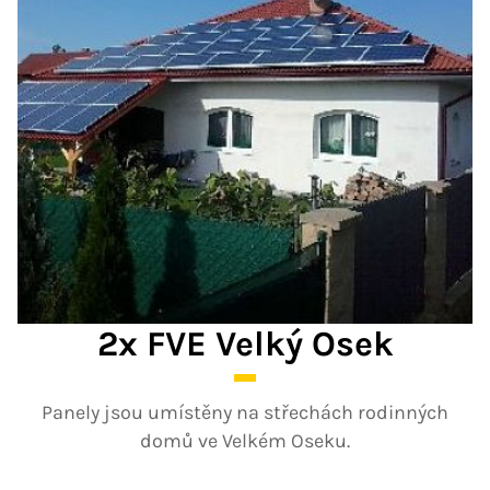
2x FVE Velký Osek
Panely jsou umístěny na střechách rodinných
domů ve Velkém Oseku.