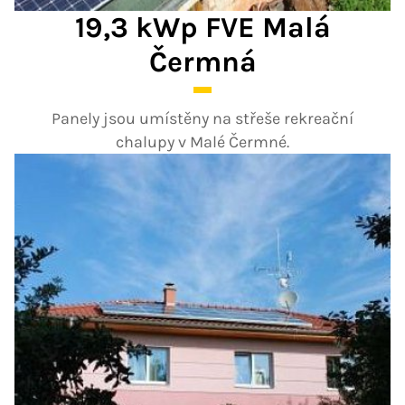
19,3 kWp FVE Malá
Čermná
Panely jsou umístěny na střeše rekreační
chalupy v Malé Čermné.