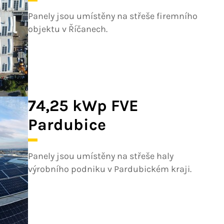
Panely jsou umístěny na střeše firemního
objektu v Říčanech.
74,25 kWp FVE
Pardubice
Panely jsou umístěny na střeše haly
výrobního podniku v Pardubickém kraji.