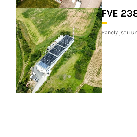
FVE 238
Panely jsou u