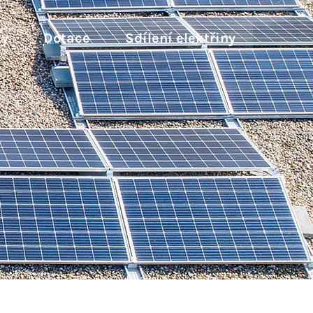
ty
Dotace
Sdílení elektřiny