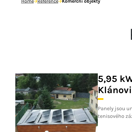
Home
Reference
Komerční objekty
5,95 kW
Klánov
Panely jsou u
tenisového zá