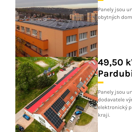
Panely jsou u
obytných domů
49,50 
Pardub
Panely jsou um
dodavatele vý
elektronický 
kraji.