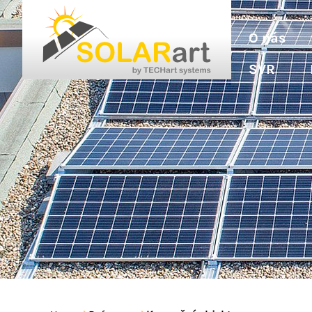
O nás
SVR