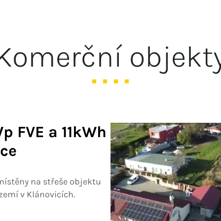
Komerční objekt
p FVE a 11kWh
ice
místěny na střeše objektu
zemí v Klánovicích.