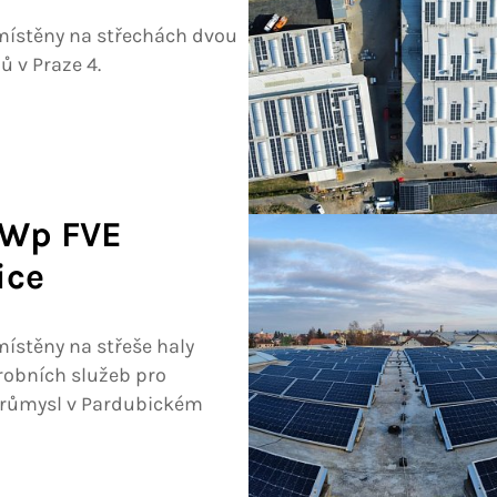
místěny na střechách dvou
 v Praze 4.
kWp FVE
ice
ístěny na střeše haly
robních služeb pro
průmysl v Pardubickém