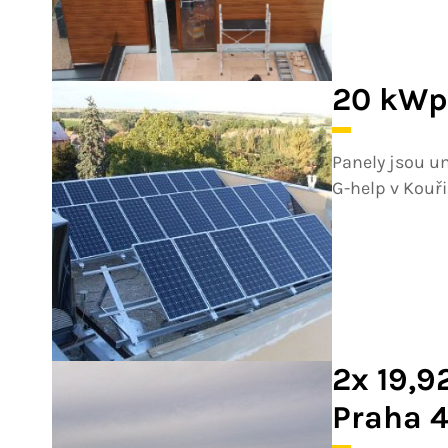
20 kWp
Panely jsou u
G-help v Kouři
2x 19,9
Praha 