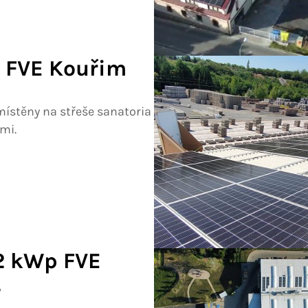
 FVE Kouřim
místěny na střeše sanatoria
mi.
2 kWp FVE
4