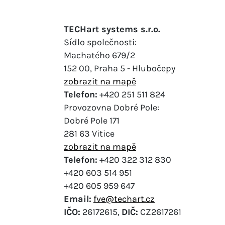
TECHart systems s.r.o.
Sídlo společnosti:
Machatého 679/2
152 00, Praha 5 - Hlubočepy
zobrazit na mapě
Telefon:
+420 251 511 824
Provozovna Dobré Pole:
Dobré Pole 171
281 63 Vitice
zobrazit na mapě
Telefon:
+420 322 312 830
+420 603 514 951
+420 605 959 647
Email:
fve@techart.cz
IČO:
26172615,
DIČ:
CZ2617261